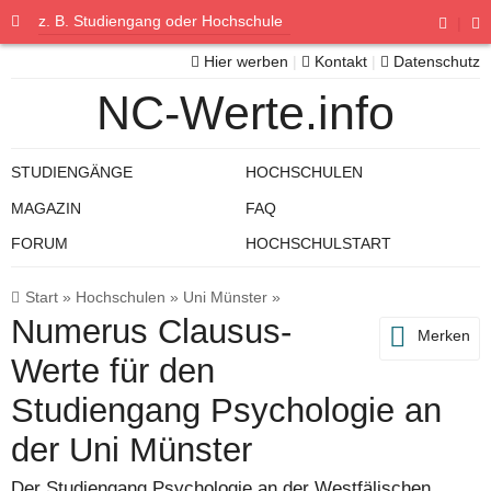
|
Hier werben
|
Kontakt
|
Datenschutz
NC-Werte.info
STUDIENGÄNGE
HOCHSCHULEN
MAGAZIN
FAQ
FORUM
HOCHSCHULSTART
Start
»
Hochschulen
»
Uni Münster
»
Numerus Clausus-
Merken
Werte für den
Studiengang Psychologie an
der Uni Münster
Der Studiengang Psychologie an der Westfälischen