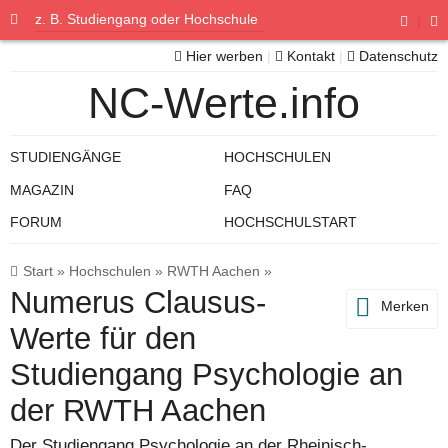
|
Hier werben
|
Kontakt
|
Datenschutz
NC-Werte.info
STUDIENGÄNGE
HOCHSCHULEN
MAGAZIN
FAQ
FORUM
HOCHSCHULSTART
Start
»
Hochschulen
»
RWTH Aachen
»
Numerus Clausus-
Merken
Werte für den
Studiengang Psychologie an
der RWTH Aachen
Der Studiengang Psychologie an der Rheinisch-