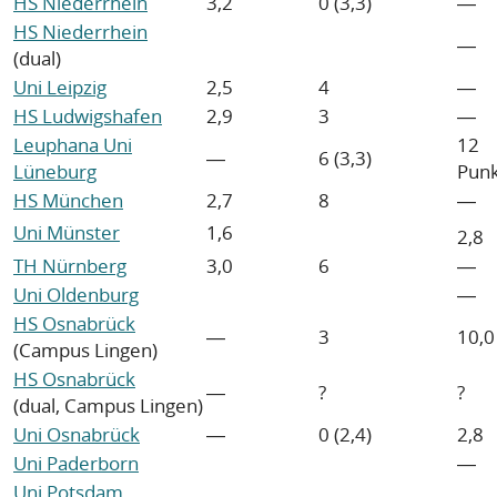
HS Niederrhein
3,2
0 (3,3)
―
HS Niederrhein
―
(dual)
Uni Leipzig
2,5
4
―
HS Ludwigshafen
2,9
3
―
Leuphana Uni
12
―
6 (3,3)
Lüneburg
Pun
HS München
2,7
8
―
Uni Münster
1,6
2,8
TH Nürnberg
3,0
6
―
Uni Oldenburg
―
HS Osnabrück
―
3
10,0
(Campus Lingen)
HS Osnabrück
―
?
?
(dual, Campus Lingen)
Uni Osnabrück
―
0 (2,4)
2,8
Uni Paderborn
―
Uni Potsdam