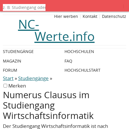
|
Hier werben
|
Kontakt
|
Datenschutz
NC-
Werte.info
STUDIENGÄNGE
HOCHSCHULEN
MAGAZIN
FAQ
FORUM
HOCHSCHULSTART
Start
»
Studiengänge
»
Merken
Numerus Clausus im
Studiengang
Wirtschaftsinformatik
Der Studiengang Wirtschaftsinformatik ist nach