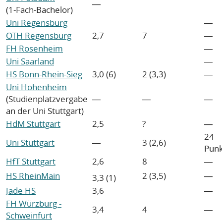
―
(1-Fach-Bachelor)
Uni Regensburg
―
OTH Regensburg
2,7
7
―
FH Rosenheim
―
Uni Saarland
―
HS Bonn-Rhein-Sieg
3,0 (6)
2 (3,3)
―
Uni Hohenheim
(Studienplatzvergabe
―
―
―
an der Uni Stuttgart)
HdM Stuttgart
2,5
?
―
24
Uni Stuttgart
―
3 (2,6)
Pun
HfT Stuttgart
2,6
8
―
HS RheinMain
2 (3,5)
―
3,3 (1)
Jade HS
3,6
―
FH Würzburg -
3,4
4
―
Schweinfurt