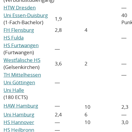
HTW Dresden
―
Uni Essen-Duisburg
40
1,9
(1-Fach-Bachelor)
Pun
FH Flensburg
2,8
4
HS Fulda
―
HS Furtwangen
―
(Furtwangen)
Westfälische HS
3,6
2
―
(Gelsenkirchen)
TH Mittelhessen
―
Uni Göttingen
―
Uni Halle
(180 ECTS)
HAW Hamburg
―
10
2,3
Uni Hamburg
2,4
6
―
HS Hannover
―
10
3,0
HS Heilbronn
―