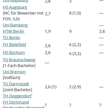
2,8
3
HS Augsburg
(NC für Bewerber mit
8 (1,0)
―
2,7
FOS: 3,0)
Uni Bamberg
―
HTW Berlin
1,9
9
2,6
TU Berlin
―
FH Bielefeld
6 (2,2)
―
2,6
HS Bochum
2,6
―
6 (3,2)
TU Braunschweig
―
(1-Fach-Bachelor)
Uni Bremen
(Vollfach)
TU Darmstadt
2,6 (1)
2 (2,9)
―
(Joint-Bachelor)
TH Deggendorf
FH Dortmund
?
?
?
(Verbundstudiengang)