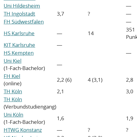
Uni Hildesheim
―
TH Ingolstadt
3,7
?
―
FH Südwestfalen
―
351
HS Karlsruhe
―
14
Pun
KIT Karlsruhe
―
HS Kempten
―
Uni Kiel
―
(1-Fach-Bachelor)
FH Kiel
2,2 (6)
4 (3,1)
2,8
(online)
TH Köln
2,1
3,0
TH Köln
(Verbundstudiengang)
Uni Köln
1,6
1,9
(1-Fach-Bachelor)
HTWG Konstanz
―
?
?