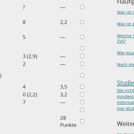
Häufi
?
―
Was ist
8
2,2
Was ist 
Welche S
5
―
ZVS?
Wie mus
3 (2,9)
―
2
―
Noch me
)
Studi
4
3,5
Die rich
0 (2,2)
3,2
mindeste
7
―
Informat
hier klic
28
Weiter
Punkte