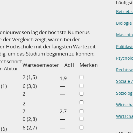
häufigs
Betriebs
Biologie
genieurwesen lag der höchste Numerus
Maschi
 der Vergleich zeigt, waren bei der
er Hochschule mit der längsten Wartezeit
Politikw
g, um das Studium beginnen zu können:
Psycholo
chschnitt
Wartesemester
AdH
Merken
m Abitur
Rechtsw
2 (1,5)
1,9
Soziale 
 (1)
6 (3,0)
―
Soziolog
2
―
―
2
Wirtscha
7
2,7
Wirtsch
0 (2,8)
―
6 (2,7)
―
 (6)