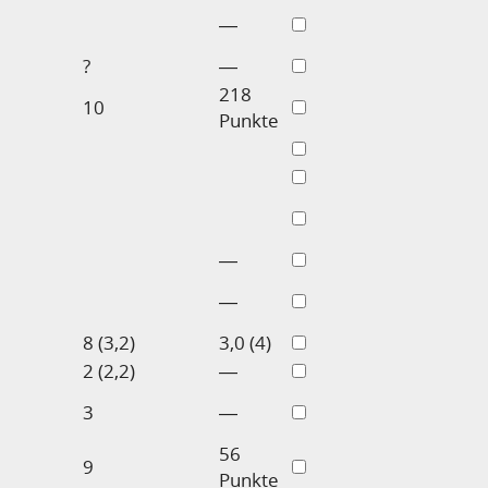
―
?
―
218
10
Punkte
―
―
8 (3,2)
3,0 (4)
2 (2,2)
―
3
―
56
9
Punkte