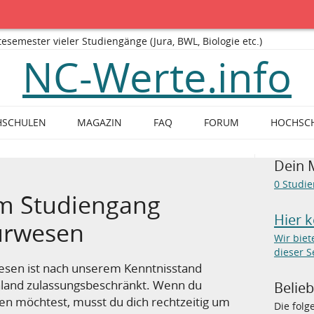
mester vieler Studiengänge (Jura, BWL, Biologie etc.)
NC-Werte.info
HSCHULEN
MAGAZIN
FAQ
FORUM
HOCHSC
Dein 
0
Studi
m Studiengang
Hier 
urwesen
Wir bie
dieser S
esen ist nach unserem Kenntnisstand
chland zulassungsbeschränkt. Wenn du
Belie
en möchtest, musst du dich rechtzeitig um
Die fol