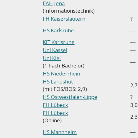
EAH Jena
(Informationstechnik)
FH Kaiserslautern
?
HS Karlsruhe
―
KIT Karlsruhe
―
Uni Kassel
―
Uni Kiel
―
(1-Fach-Bachelor)
HS Niederrhein
HS Landshut
2,7
(mit FOS/BOS: 2,9)
HS Ostwestfalen-Lippe
?
FH Lübeck
3,0
FH Lübeck
2,3
(Online)
HS Mannheim
―