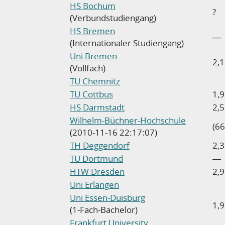
HS Bochum
?
(Verbundstudiengang)
HS Bremen
―
(Internationaler Studiengang)
Uni Bremen
2,1
(Vollfach)
TU Chemnitz
TU Cottbus
1,9
HS Darmstadt
2,5
Wilhelm-Büchner-Hochschule
(66
(2010-11-16 22:17:07)
TH Deggendorf
2,3
TU Dortmund
―
HTW Dresden
2,9
Uni Erlangen
Uni Essen-Duisburg
1,9
(1-Fach-Bachelor)
Frankfurt University