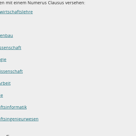
ten mit einem Numerus Clausus versehen:
wirtschaftslehre
nenbau
issenschaft
gie
issenschaft
Arbeit
ie
ftsinformatik
aftsingenieurwesen