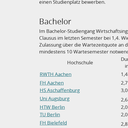
einen Studienplatz bewerben.
Bachelor
Im Bachelor-Studiengang Wirtschaftsin
Clausus im letzten Semester bei 1,4. Wie
Zulassung über die Wartezeitquote an d
mindestens 10 Wartesemester notwendi
Dur
Hochschule
i
RWTH Aachen
1,4
FH Aachen
2,7
HS Aschaffenburg
3,0
Uni Augsburg
2,6
HTW Berlin
2,0
TU Berlin
2,0
FH Bielefeld
2,8