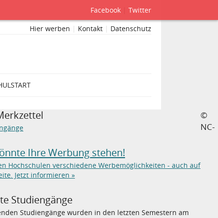
Facebook
|
Twitter
Hier werben
|
Kontakt
|
Datenschutz
HULSTART
Merkzettel
©
NC-
engänge
könnte Ihre Werbung stehen!
ten Hochschulen verschiedene Werbemöglichkeiten - auch auf
eite. Jetzt informieren »
bte Studiengänge
genden Studiengänge wurden in den letzten Semestern am