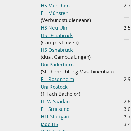
HS München
2,7
FH Münster
―
(Verbundstudiengang)
HS Neu-Ulm
2,5
HS Osnabrück
―
(Campus Lingen)
HS Osnabrück
―
(dual, Campus Lingen)
Uni Paderborn
(Studienrichtung Maschinenbau)
FH Rosenheim
2,9
Uni Rostock
―
(1-Fach-Bachelor)
HTW Saarland
2,8
FH Stralsund
3,0
HfT Stuttgart
2,7
Jade HS
3,4