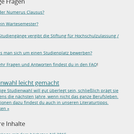
ge Fragen
 der Numerus Clausus?
ein Wartesemester?
tudiengänge vergibt die Stiftung für Hochschulzulassung /
s man sich um einen Studienplatz bewerben?
hr Fragen und Antworten findest du in den FAQ
!
enwahl leicht gemacht
tige Studienwahl will gut überlegt sein, schließlich prägt sie
ns die nächsten Jahre, wenn nicht das ganze Berufsleben.
ionen dazu findest du auch in unseren Literaturtipps.
ken »
e Inhalte