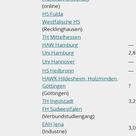
(online)
HS Fulda
Westfälische HS
(Recklinghausen)
TH Mittelhessen
HAW Hamburg
―
Uni Hamburg
2,8
Uni Hannover
―
HS Heilbronn
―
HAWK Hildesheim, Holzminden,
Göttingen
?
(Göttingen)
TH Ingolstadt
3,2
FH Südwestfalen
(Verbundstudiengang)
EAH Jena
3,0
(Industrie)