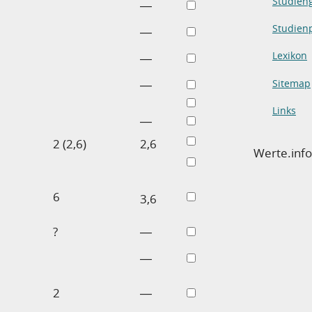
Studien
―
Studienp
―
Lexikon
―
Sitemap
―
Links
―
2 (2,6)
2,6
Werte.inf
6
3,6
?
―
―
2
―