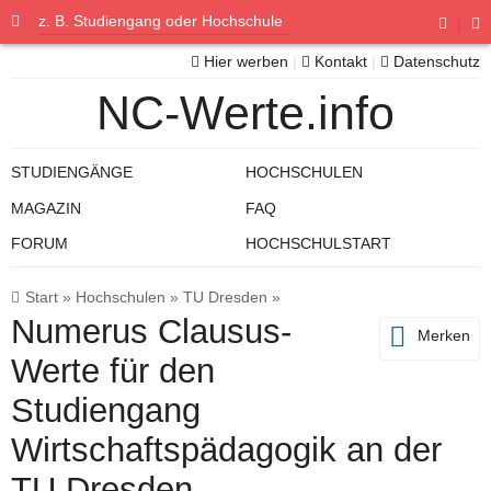
|
Hier werben
|
Kontakt
|
Datenschutz
NC-Werte.info
STUDIENGÄNGE
HOCHSCHULEN
MAGAZIN
FAQ
FORUM
HOCHSCHULSTART
Start
»
Hochschulen
»
TU Dresden
»
Numerus Clausus-
Merken
Werte für den
Studiengang
Wirtschaftspädagogik an der
TU Dresden