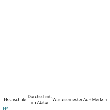
Durchschnitt
Hochschule
Wartesemester
AdH
Merken
im Abitur
HS