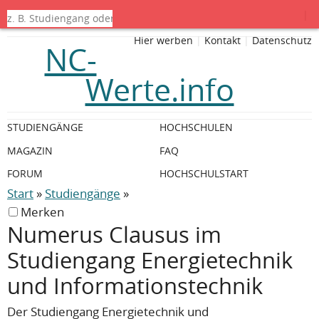
|
Hier werben
|
Kontakt
|
Datenschutz
NC-
Werte.info
STUDIENGÄNGE
HOCHSCHULEN
MAGAZIN
FAQ
FORUM
HOCHSCHULSTART
Start
»
Studiengänge
»
Merken
Numerus Clausus im
Studiengang Energietechnik
und Informationstechnik
Der Studiengang Energietechnik und