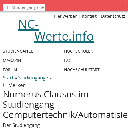
|
Hier werben
|
Kontakt
|
Datenschutz
NC-
Werte.info
STUDIENGÄNGE
HOCHSCHULEN
MAGAZIN
FAQ
FORUM
HOCHSCHULSTART
Start
»
Studiengänge
»
Merken
Numerus Clausus im
Studiengang
Computertechnik/Automatisie
Der Studiengang