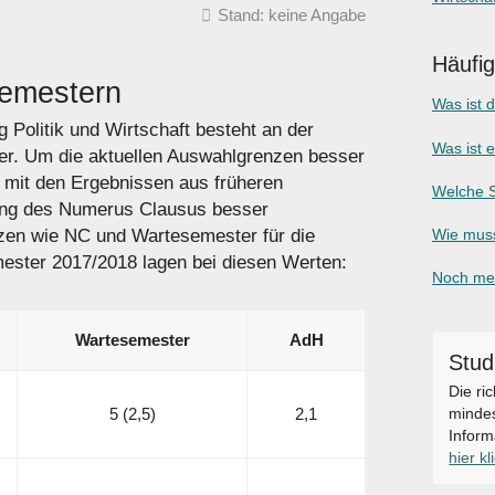
Stand: keine Angabe
Häufi
Semestern
Was ist 
Politik und Wirtschaft besteht an der
Was ist 
ter. Um die aktuellen Auswahlgrenzen besser
h mit den Ergebnissen aus früheren
Welche S
ung des Numerus Clausus besser
zen wie NC und Wartesemester für die
Wie muss
ster 2017/2018 lagen bei diesen Werten:
Noch meh
Warte­semester
AdH
Stud
Die ri
mindes
5 (2,5)
2,1
Inform
hier kl