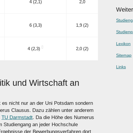
4 (2,1)
2,0
Weiter
Studien
6 (3,3)
1,9 (2)
Studienp
Lexikon
4 (2,3)
2,0 (2)
Sitemap
Links
tik und Wirtschaft an
bt es nicht nur an der Uni Potsdam sondern
erus Clausus. Dazu zählen unter anderem
e
TU Darmstadt
. Da die Höhe des Numerus
m Studiengang an jeder Hochschule
Ergebnisse der Bewerbungs­verfahren dort