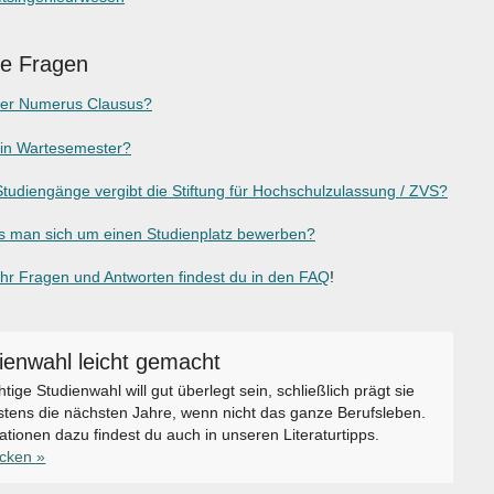
ge Fragen
der Numerus Clausus?
ein Wartesemester?
tudiengänge vergibt die Stiftung für Hochschulzulassung / ZVS?
 man sich um einen Studienplatz bewerben?
r Fragen und Antworten findest du in den FAQ
!
ienwahl leicht gemacht
chtige Studienwahl will gut überlegt sein, schließlich prägt sie
tens die nächsten Jahre, wenn nicht das ganze Berufsleben.
ationen dazu findest du auch in unseren Literaturtipps.
icken »