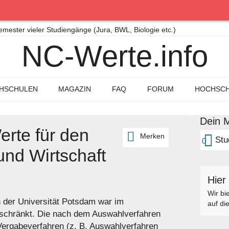
ster vieler Studiengänge (Jura, BWL, Biologie etc.)
NC-Werte.info
HSCHULEN
MAGAZIN
FAQ
FORUM
HOCHSCH
Dein M
rte für den
Merken
Stu
0
und Wirtschaft
Hier
Wir bi
n der Universität Potsdam war im
auf di
schränkt. Die nach dem Auswahlverfahren
 Vergabeverfahren (z. B. Auswahlverfahren