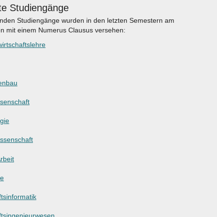
te Studiengänge
enden Studiengänge wurden in den letzten Semestern am
en mit einem Numerus Clausus versehen:
irtschaftslehre
enbau
ssenschaft
gie
ssenschaft
rbeit
ie
tsinformatik
ftsingenieurwesen