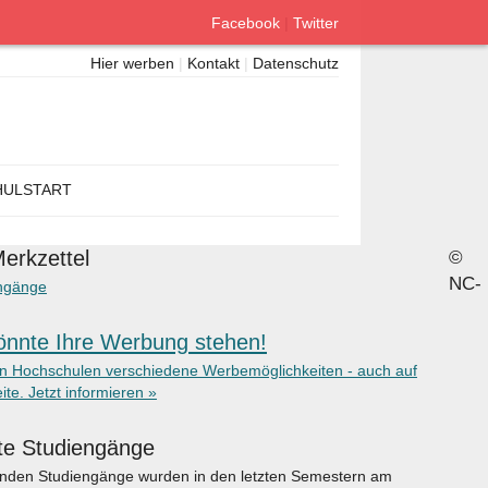
Facebook
|
Twitter
Hier werben
|
Kontakt
|
Datenschutz
ULSTART
erkzettel
©
NC-
ngänge
önnte Ihre Werbung stehen!
en Hochschulen verschiedene Werbemöglichkeiten - auch auf
ite. Jetzt informieren »
te Studiengänge
enden Studiengänge wurden in den letzten Semestern am