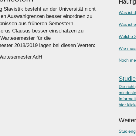
Häufi
Slavistik besteht an der Universität nicht
Was ist 
llen Auswahlgrenzen besser einordnen zu
ebnissen aus früheren Semestern
Was ist 
merus Clausus besser einschätzen zu
Welche S
Wartesemester für die
ster 2018/2019 lagen bei diesen Werten:
Wie muss
arte­semester
AdH
Noch meh
Studie
Die richt
mindeste
Informati
hier klic
Weiter
Studien