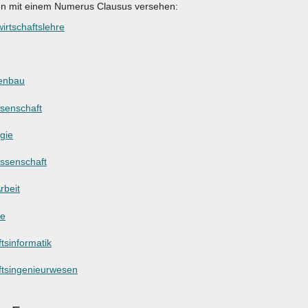
en mit einem Numerus Clausus versehen:
irtschaftslehre
enbau
ssenschaft
gie
ssenschaft
rbeit
ie
tsinformatik
ftsingenieurwesen