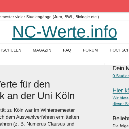
ster vieler Studiengänge (Jura, BWL, Biologie etc.)
NC-Werte.info
HSCHULEN
MAGAZIN
FAQ
FORUM
HOCHSCH
Dein M
0
Studie
rte für den
Hier k
k an der Uni Köln
Wir biet
dieser Se
ität zu Köln war im Wintersemester
ch dem Auswahlverfahren ermittelten
Belieb
fahren (z. B. Numerus Clausus und
Die folg