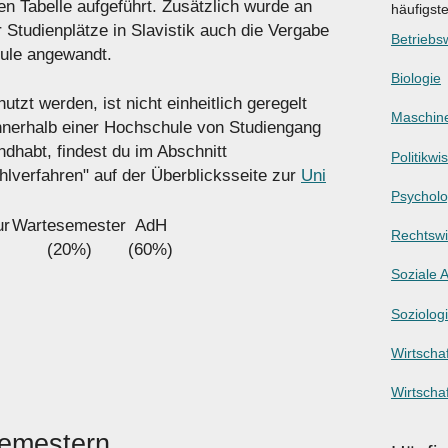
en Tabelle aufgeführt. Zusätzlich wurde an
häufigst
 Studienplätze in Slavistik auch die Vergabe
Betriebsw
ule angewandt.
Biologie
tzt werden, ist nicht einheitlich geregelt
Maschin
innerhalb einer Hochschule von Studiengang
dhabt, findest du im Abschnitt
Politikwi
hlverfahren" auf der Überblicksseite zur
Uni
Psycholo
ur
Wartesemester
AdH
Rechtswi
(20%)
(60%)
Soziale A
Soziolog
Wirtschaf
Wirtscha
Semestern