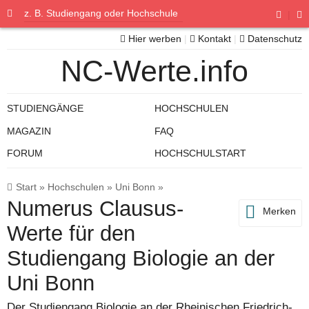
|
Hier werben
|
Kontakt
|
Datenschutz
NC-Werte.info
STUDIENGÄNGE
HOCHSCHULEN
MAGAZIN
FAQ
FORUM
HOCHSCHULSTART
Start
»
Hochschulen
»
Uni Bonn
»
Numerus Clausus-
Merken
Werte für den
Studiengang Biologie an der
Uni Bonn
Der Studiengang Biologie an der Rheinischen Friedrich-