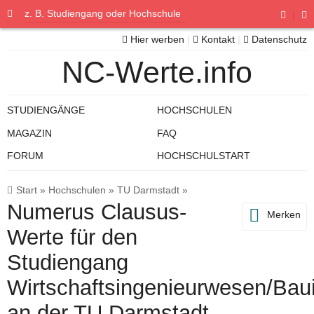
|
Hier werben
|
Kontakt
|
Datenschutz
NC-Werte.info
STUDIENGÄNGE
HOCHSCHULEN
MAGAZIN
FAQ
FORUM
HOCHSCHULSTART
Start
»
Hochschulen
»
TU Darmstadt
»
Numerus Clausus-
Merken
Werte für den
Studiengang
Wirtschaftsingenieurwesen/Bau
an der TU Darmstadt