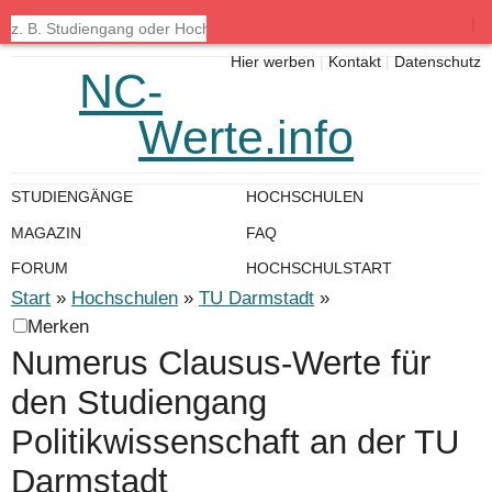
|
Hier werben
|
Kontakt
|
Datenschutz
NC-
Werte.info
STUDIENGÄNGE
HOCHSCHULEN
MAGAZIN
FAQ
FORUM
HOCHSCHULSTART
Start
»
Hochschulen
»
TU Darmstadt
»
Merken
Numerus Clausus-Werte für
den Studiengang
Politikwissenschaft an der TU
Darmstadt