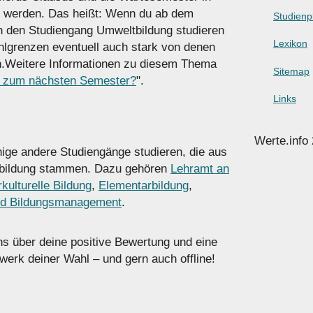
t werden. Das heißt: Wenn du ab dem
Studienp
 den Studiengang Umweltbildung studieren
Lexikon
ahlgrenzen eventuell auch stark von denen
n.Weitere Informationen zu diesem Thema
Sitemap
C zum nächsten Semester?
".
Links
Werte.info
ige andere Studiengänge studieren, die aus
tbildung stammen. Dazu gehören
Lehramt an
kulturelle Bildung
,
Elementarbildung
,
nd Bildungsmanagement
.
uns über deine positive Bewertung und eine
erk deiner Wahl – und gern auch offline!