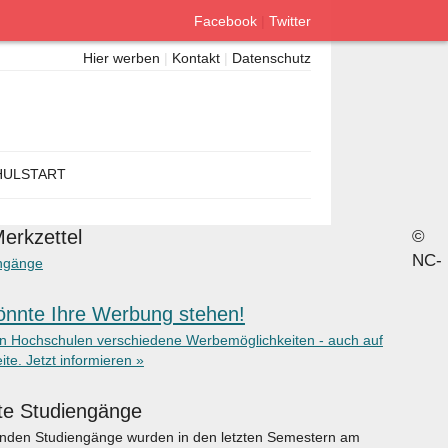
Facebook
|
Twitter
Hier werben
|
Kontakt
|
Datenschutz
ULSTART
erkzettel
©
NC-
ngänge
önnte Ihre Werbung stehen!
en Hochschulen verschiedene Werbemöglichkeiten - auch auf
ite. Jetzt informieren »
te Studiengänge
enden Studiengänge wurden in den letzten Semestern am