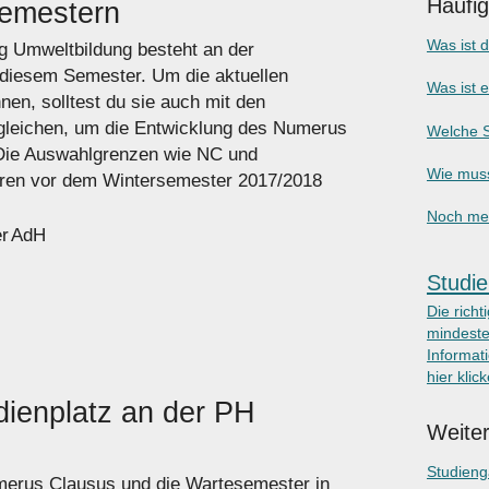
Häufi
Semestern
Was ist 
g Umweltbildung besteht an der
 diesem Semester. Um die aktuellen
Was ist 
en, solltest du sie auch mit den
gleichen, um die Entwicklung des Numerus
Welche S
Die Auswahlgrenzen wie NC und
Wie muss
hren vor dem Wintersemester 2017/2018
Noch meh
r
AdH
Studie
Die richt
mindeste
Informati
hier klic
ienplatz an der PH
Weiter
Studien
umerus Clausus und die Wartesemester in