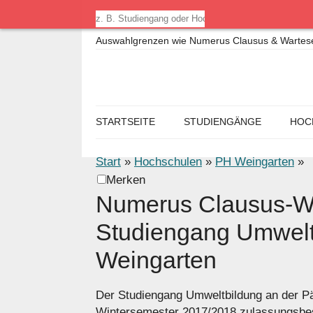
Auswahlgrenzen wie Numerus Clausus & Warteseme
STARTSEITE
STUDIENGÄNGE
HOC
Start
»
Hochschulen
»
PH Weingarten
»
Merken
Numerus Clausus-We
Studiengang Umwelt
Weingarten
Der Studiengang Umweltbildung an der P
Wintersemester 2017/2018 zulassungsbe