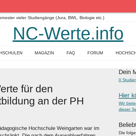
ster vieler Studiengänge (Jura, BWL, Biologie etc.)
NC-Werte.info
HSCHULEN
MAGAZIN
FAQ
FORUM
HOCHSCH
Dein M
0
Studie
rte für den
Hier k
bildung an der PH
Wir biet
dieser Se
Belieb
ädagogische Hochschule Weingarten war im
Die folg
schränkt. Die nach dem Auswahlverfahren