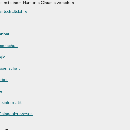
en mit einem Numerus Clausus versehen:
irtschaftslehre
enbau
ssenschaft
gie
ssenschaft
rbeit
ie
tsinformatik
ftsingenieurwesen