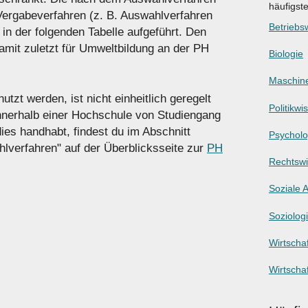
häufigst
 Vergabeverfahren (z. B. Auswahlverfahren
Betriebsw
n der folgenden Tabelle aufgeführt. Den
mit zuletzt für Umweltbildung an der PH
Biologie
Maschin
tzt werden, ist nicht einheitlich geregelt
Politikwi
innerhalb einer Hochschule von Studiengang
es handhabt, findest du im Abschnitt
Psycholo
hlverfahren" auf der Überblicksseite zur
PH
Rechtswi
Soziale A
Soziolog
Wirtschaf
Wirtscha