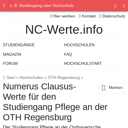
|
Hier werben
|
Kontakt
|
Datenschutz
NC-Werte.info
STUDIENGÄNGE
HOCHSCHULEN
MAGAZIN
FAQ
FORUM
HOCHSCHULSTART
Start
»
Hochschulen
»
OTH Regensburg
»
Numerus Clausus-
Merken
Werte für den
Studiengang Pflege an der
OTH Regensburg
Der Studiengang Pflege an der Ostbayerische