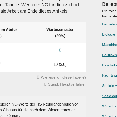
Belieb
der Tabelle. Wenn der NC für dich zu hoch
ziale Arbeit am Ende dieses Artikels.
Die folg
häufigst
Betriebsw
 im Abitur
Wartesemester
Biologie
)
(20%)
Maschin
Politikwi
10 (3,0)
Psycholo
Rechtswi
Wie lese ich diese Tabelle?
Stand: Hauptverfahren
Soziale A
Soziolog
neueren NC-Werte der HS Neubrandenburg vor,
Wirtschaf
s Clausus für die nach dem Wintersemester
den können.
Wirtscha