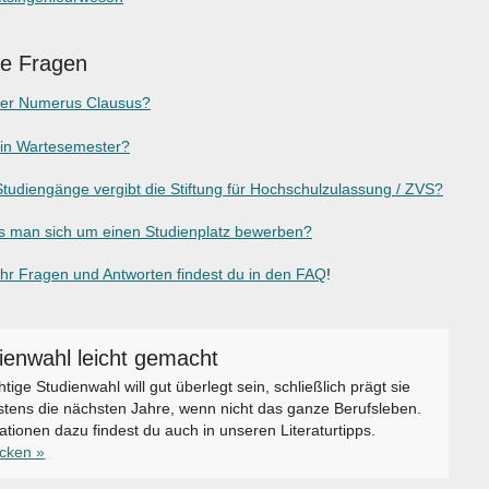
ge Fragen
der Numerus Clausus?
ein Wartesemester?
tudiengänge vergibt die Stiftung für Hochschulzulassung / ZVS?
 man sich um einen Studienplatz bewerben?
r Fragen und Antworten findest du in den FAQ
!
ienwahl leicht gemacht
chtige Studienwahl will gut überlegt sein, schließlich prägt sie
tens die nächsten Jahre, wenn nicht das ganze Berufsleben.
ationen dazu findest du auch in unseren Literaturtipps.
icken »