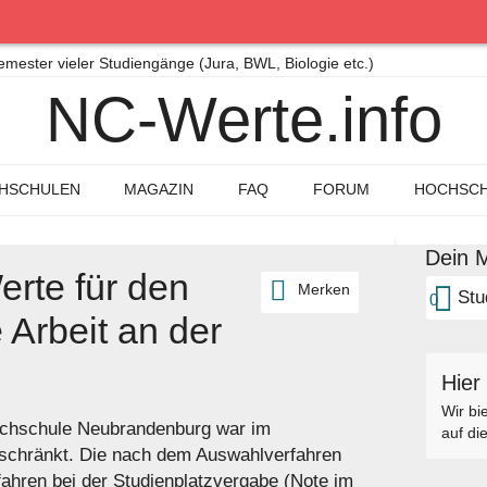
ster vieler Studiengänge (Jura, BWL, Biologie etc.)
NC-Werte.info
HSCHULEN
MAGAZIN
FAQ
FORUM
HOCHSCH
Dein M
rte für den
Merken
Stu
0
 Arbeit an der
g
Hier
Wir bi
Hochschule Neubrandenburg war im
auf di
schränkt. Die nach dem Auswahlverfahren
fahren bei der Studienplatzvergabe (Note im