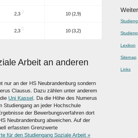
Weiter
2,3
10 (2,9)
Studien
2,3
10 (3,2)
Studienp
Lexikon
Sitemap
iale Arbeit an anderen
Links
cht nur an der HS Neubrandenburg sondern
erus Clausus. Dazu zählen unter anderem
die
Uni Kassel
. Da die Höhe des Numerus
m Studiengang an jeder Hochschule
Ergebnisse der Bewerbungs­verfahren dort
 HS Neubrandenburg abweichen. Auf der
uell erfassten Grenzwerte
e für den Studiengang Soziale Arbeit »