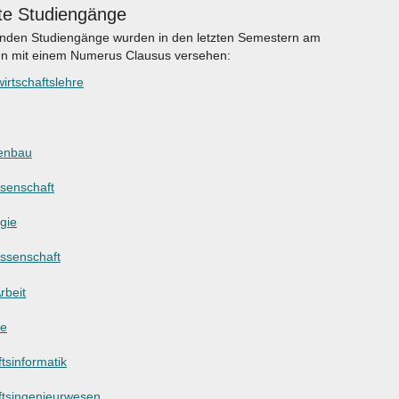
te Studiengänge
enden Studiengänge wurden in den letzten Semestern am
en mit einem Numerus Clausus versehen:
irtschaftslehre
enbau
ssenschaft
gie
ssenschaft
rbeit
ie
tsinformatik
ftsingenieurwesen