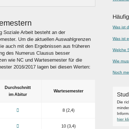
Häufi
Semestern
Was ist 
 Soziale Arbeit besteht an der
Was ist 
emester. Um die aktuellen Auswahlgrenzen
sie auch mit den Ergebnissen aus früheren
Welche S
ung des Numerus Clausus besser
zen wie NC und Wartesemester für die
Wie muss
ster 2016/2017 lagen bei diesen Werten:
Noch meh
Durchschnitt
Warte­semester
Stud
im Abitur
Die ri
mindes
8 (2,4)
Inform
hier kl
10 (3,4)