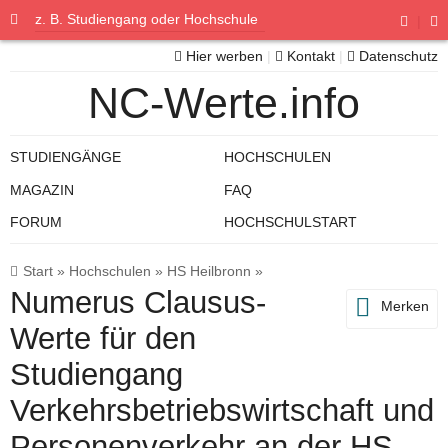
|
Hier werben
|
Kontakt
|
Datenschutz
NC-Werte.info
STUDIENGÄNGE
HOCHSCHULEN
MAGAZIN
FAQ
FORUM
HOCHSCHULSTART
Start
»
Hochschulen
»
HS Heilbronn
»
Numerus Clausus-
Merken
Werte für den
Studiengang
Verkehrsbetriebswirtschaft und
Personenverkehr an der HS