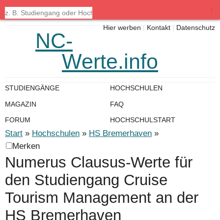
|
Hier werben
|
Kontakt
|
Datenschutz
NC-
Werte.info
STUDIENGÄNGE
HOCHSCHULEN
MAGAZIN
FAQ
FORUM
HOCHSCHULSTART
Start
»
Hochschulen
»
HS Bremerhaven
»
Merken
Numerus Clausus-Werte für
den Studiengang Cruise
Tourism Management an der
HS Bremerhaven