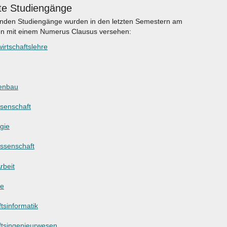
te Studiengänge
enden Studiengänge wurden in den letzten Semestern am
en mit einem Numerus Clausus versehen:
irtschaftslehre
enbau
ssenschaft
gie
ssenschaft
rbeit
ie
tsinformatik
ftsingenieurwesen