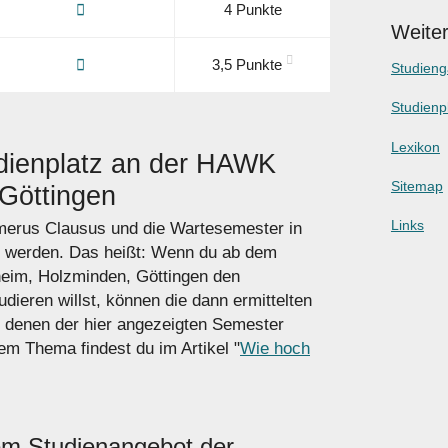
4 Punkte
Weiter
3,5 Punkte
Studien
Studienp
Lexikon
dienplatz an der HAWK
Sitemap
Göttingen
Links
umerus Clausus und die Wartesemester in
t werden. Das heißt: Wenn du ab dem
eim, Holzminden, Göttingen den
dieren willst, können die dann ermittelten
 denen der hier angezeigten Semester
m Thema findest du im Artikel "
Wie hoch
em Studienangebot der