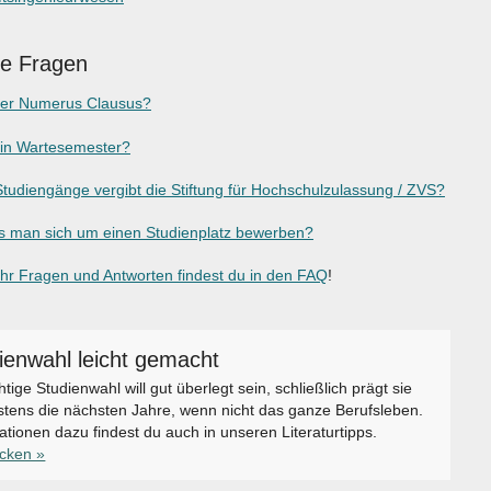
ge Fragen
der Numerus Clausus?
ein Wartesemester?
tudiengänge vergibt die Stiftung für Hochschulzulassung / ZVS?
 man sich um einen Studienplatz bewerben?
r Fragen und Antworten findest du in den FAQ
!
ienwahl leicht gemacht
chtige Studienwahl will gut überlegt sein, schließlich prägt sie
tens die nächsten Jahre, wenn nicht das ganze Berufsleben.
ationen dazu findest du auch in unseren Literaturtipps.
icken »