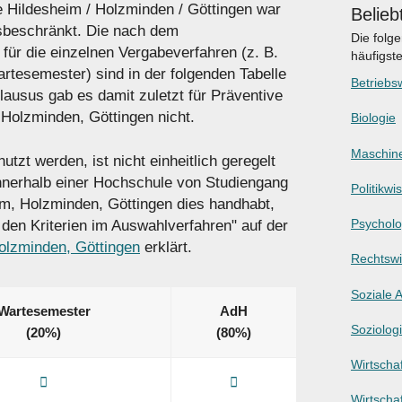
 Hildesheim / Holzminden / Göttingen war
Belieb
sbeschränkt. Die nach dem
Die folg
für die einzelnen Vergabeverfahren (z. B.
häufigst
tesemester) sind in der folgenden Tabelle
Betriebsw
ausus gab es damit zuletzt für Präventive
Holzminden, Göttingen nicht.
Biologie
Maschin
tzt werden, ist nicht einheitlich geregelt
innerhalb einer Hochschule von Studiengang
Politikwi
m, Holzminden, Göttingen dies handhabt,
Psycholo
 den Kriterien im Auswahlverfahren" auf der
lzminden, Göttingen
erklärt.
Rechtswi
Soziale A
Wartesemester
AdH
Soziolog
(20%)
(80%)
Wirtschaf
Wirtscha