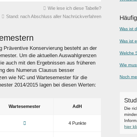
Wie lese ich diese Tabelle?
Stand: nach Abschluss aller Nachrückverfahren
Häufi
Was ist 
Semestern
Was ist 
 Präventive Konservierung besteht an der
Welche S
emester. Um die aktuellen Auswahlgrenzen
sie auch mit den Ergebnissen aus früheren
Wie muss
ung des Numerus Clausus besser
Noch meh
zen wie NC und Wartesemester für die
ster 2014/2015 lagen bei diesen Werten:
Stud
Warte­semester
AdH
Die ri
mindes
Inform
4 Punkte
hier kl