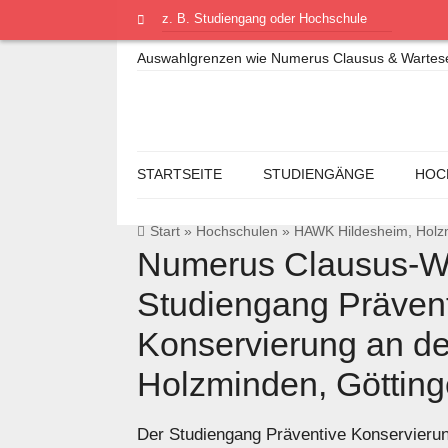
Auswahlgrenzen wie Numerus Clausus & Warteseme
STARTSEITE
STUDIENGÄNGE
HOC
Start
»
Hochschulen
»
HAWK Hildesheim, Holz
Numerus Clausus-We
Studiengang Präven
Konservierung an d
Holzminden, Göttin
Der Studiengang Präventive Konservieru