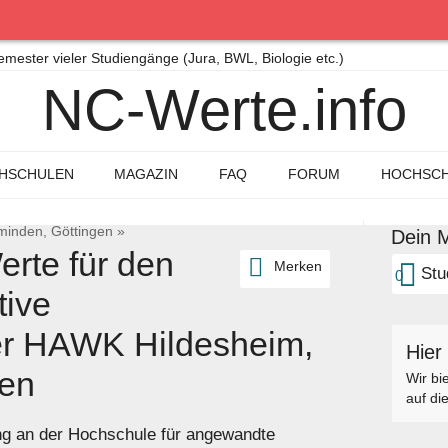
ster vieler Studiengänge (Jura, BWL, Biologie etc.)
NC-Werte.info
HSCHULEN
MAGAZIN
FAQ
FORUM
HOCHSCH
minden, Göttingen
»
Dein M
rte für den
Merken
Stu
0
tive
er HAWK Hildesheim,
Hier
gen
Wir bi
auf di
ng an der Hochschule für angewandte