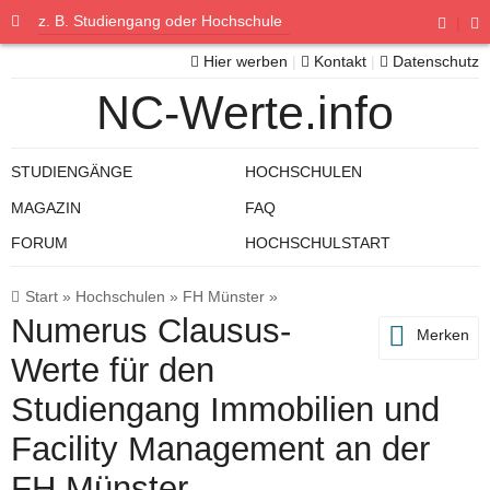
|
Hier werben
|
Kontakt
|
Datenschutz
NC-Werte.info
STUDIENGÄNGE
HOCHSCHULEN
MAGAZIN
FAQ
FORUM
HOCHSCHULSTART
Start
»
Hochschulen
»
FH Münster
»
Numerus Clausus-
Merken
Werte für den
Studiengang Immobilien und
Facility Management an der
FH Münster