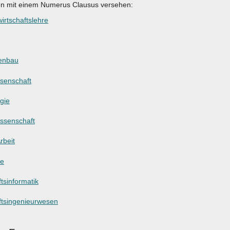
en mit einem Numerus Clausus versehen:
irtschaftslehre
enbau
ssenschaft
gie
ssenschaft
rbeit
ie
tsinformatik
ftsingenieurwesen