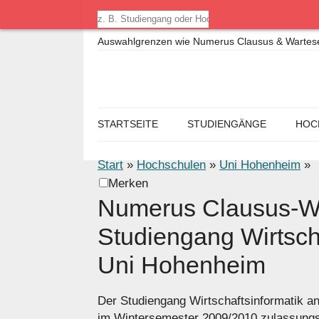
Auswahlgrenzen wie Numerus Clausus & Warteseme
STARTSEITE
STUDIENGÄNGE
HOC
Start
»
Hochschulen
»
Uni Hohenheim
»
Merken
Numerus Clausus-We
Studiengang Wirtscha
Uni Hohenheim
Der Studiengang Wirtschaftsinformatik an
im Wintersemester 2009/2010 zulassung