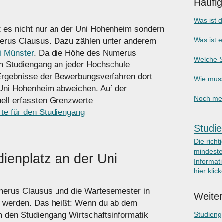
Häufi
Was ist 
t es nicht nur an der Uni Hohenheim sondern
Was ist 
erus Clausus. Dazu zählen unter anderem
i Münster
. Da die Höhe des Numerus
Welche S
m Studiengang an jeder Hochschule
Ergebnisse der Bewerbungs­verfahren dort
Wie muss
 Uni Hohenheim abweichen. Auf der
Noch meh
uell erfassten Grenzwerte
te für den Studiengang
Studie
Die richt
mindeste
ienplatz an der Uni
Informati
hier klic
umerus Clausus und die Wartesemester in
Weiter
t werden. Das heißt: Wenn du ab dem
 den Studiengang Wirtschaftsinformatik
Studien