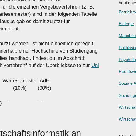
häufigst
für die einzelnen Vergabeverfahren (z. B.
Betriebsw
tesemester) sind in der folgenden Tabelle
ausus gab es damit zuletzt für
Biologie
im nicht.
Maschin
tzt werden, ist nicht einheitlich geregelt
Politikwi
innerhalb einer Hochschule von Studiengang
es handhabt, findest du im Abschnitt
Psycholo
hlverfahren" auf der Überblicksseite zur
Uni
Rechtswi
Wartesemester
AdH
Soziale A
(10%)
(90%)
Soziolog
―
―
)
Wirtschaf
Wirtscha
schaftsinformatik an