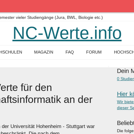
ster vieler Studiengänge (Jura, BWL, Biologie etc.)
NC-Werte.info
HSCHULEN
MAGAZIN
FAQ
FORUM
HOCHSCH
Dein M
0
Studie
rte für den
Hier k
ftsinformatik an der
Wir biet
dieser Se
Belieb
 der Universität Hohenheim - Stuttgart war
Die folg
sbeschränkt. Die nach dem