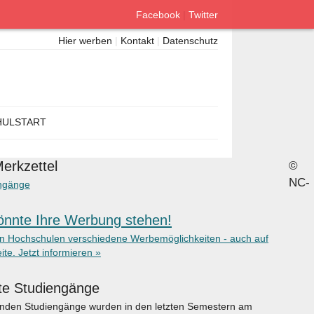
Facebook
|
Twitter
Hier werben
|
Kontakt
|
Datenschutz
ULSTART
erkzettel
©
NC-
ngänge
önnte Ihre Werbung stehen!
en Hochschulen verschiedene Werbemöglichkeiten - auch auf
ite. Jetzt informieren »
te Studiengänge
enden Studiengänge wurden in den letzten Semestern am