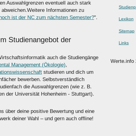
lten Auswahlgrenzen eventuell auch stark
Studienp
 abweichen.Weitere Informationen zu
hoch ist der NC zum nächsten Semester?
".
Lexikon
Sitemap
em Studienangebot der
Links
rtschaftsinformatik auch die Studiengänge
Werte.info
ntal Management (Ökologie)
,
tionswissenschaft
studieren und dich um
enfächer bewerben. Selbstverständlich
tudienfach die Auswahlgrenzen (wie z. B.
 der Universität Hohenheim - Stuttgart).
uns über deine positive Bewertung und eine
erk deiner Wahl – und gern auch offline!