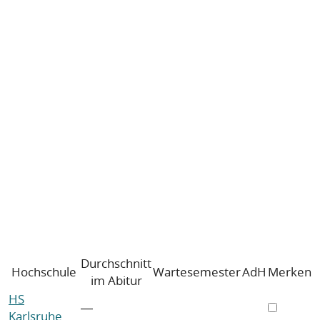
Durchschnitt
Hochschule
Wartesemester
AdH
Merken
im Abitur
HS
―
Karlsruhe