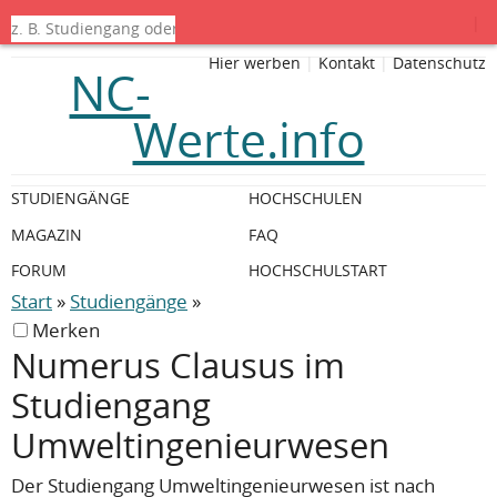
|
Hier werben
|
Kontakt
|
Datenschutz
NC-
Werte.info
STUDIENGÄNGE
HOCHSCHULEN
MAGAZIN
FAQ
FORUM
HOCHSCHULSTART
Start
»
Studiengänge
»
Merken
Numerus Clausus im
Studiengang
Umweltingenieurwesen
Der Studiengang Umweltingenieurwesen ist nach