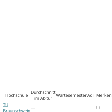
Durchschnitt
Hochschule
Wartesemester
AdH
Merken
im Abitur
TU
―
Braunschweig