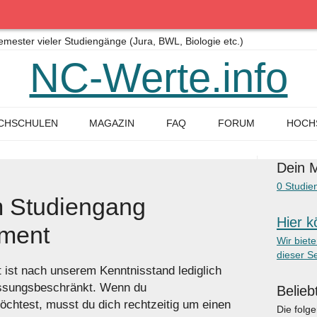
ster vieler Studiengänge (Jura, BWL, Biologie etc.)
NC-Werte.info
CHSCHULEN
MAGAZIN
FAQ
FORUM
HOCH
Dein M
0
Studie
 Studiengang
Hier k
ment
Wir biet
dieser Se
ist nach unserem Kenntnisstand lediglich
assungsbeschränkt. Wenn du
Belieb
chtest, musst du dich rechtzeitig um einen
Die folg