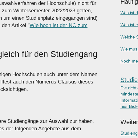
Häufi
uswahlverfahren der Hochschule)
nicht
für
zum Wintersemester 2022/2023 gelten,
Was ist 
 um einen Studienplatz eingegangen sind)
Was ist 
 den Artikel "
Wie hoch ist der NC zum
Welche S
Wie muss
eich für den Studiengang
Noch meh
nigen Hochschulen auch unter dem Namen
Studie
olltest auch den Numerus Clausus dieses
Die richt
cksichtigen.
mindeste
Informati
hier klic
hrere Studiengänge zur Auswahl zur haben.
Weiter
eines der folgenden Angebote aus dem
Studien