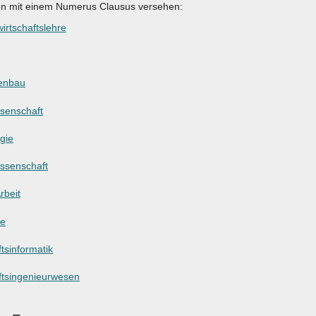
en mit einem Numerus Clausus versehen:
irtschaftslehre
enbau
ssenschaft
gie
ssenschaft
rbeit
ie
tsinformatik
ftsingenieurwesen