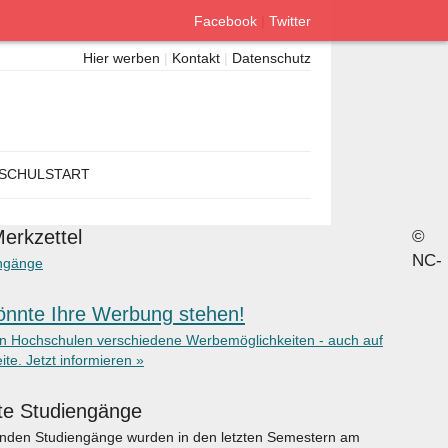
Facebook
|
Twitter
Hier werben
|
Kontakt
|
Datenschutz
SCHULSTART
erkzettel
©
NC-
ngänge
önnte Ihre Werbung stehen!
en Hochschulen verschiedene Werbemöglichkeiten - auch auf
ite. Jetzt informieren »
te Studiengänge
enden Studiengänge wurden in den letzten Semestern am