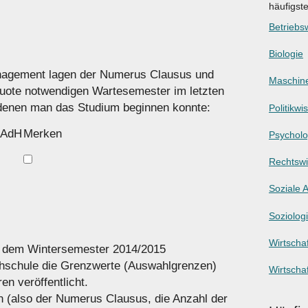
häufigst
Betriebsw
Biologie
nagement lagen der Numerus Clausus und
Maschin
quote notwendigen Wartesemester im letzten
 denen man das Studium beginnen konnte:
Politikwi
AdH
Merken
Psycholo
Rechtswi
Soziale A
Soziolog
Wirtschaf
s dem Wintersemester 2014/2015
ochschule die Grenzwerte (Auswahlgrenzen)
Wirtscha
n veröffentlicht.
n (also der Numerus Clausus, die Anzahl der