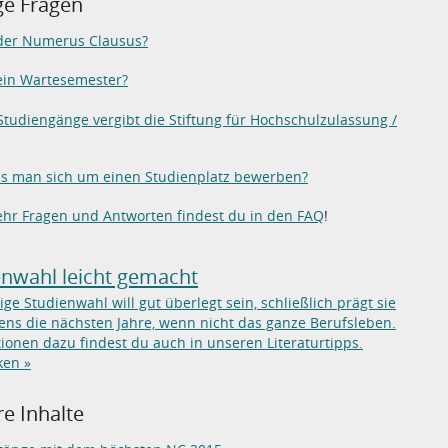
ge Fragen
 der Numerus Clausus?
ein Wartesemester?
tudiengänge vergibt die Stiftung für Hochschulzulassung /
s man sich um einen Studienplatz bewerben?
hr Fragen und Antworten findest du in den FAQ
!
enwahl leicht gemacht
tige Studienwahl will gut überlegt sein, schließlich prägt sie
ns die nächsten Jahre, wenn nicht das ganze Berufsleben.
ionen dazu findest du auch in unseren Literaturtipps.
ken »
e Inhalte