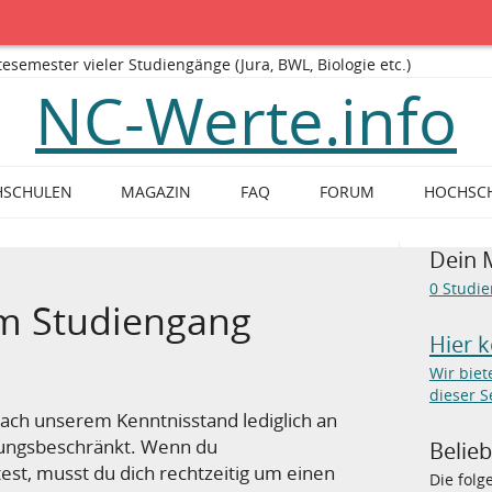
mester vieler Studiengänge (Jura, BWL, Biologie etc.)
NC-Werte.info
HSCHULEN
MAGAZIN
FAQ
FORUM
HOCHSC
Dein 
0
Studi
m Studiengang
Hier 
Wir bie
dieser S
nach unserem Kenntnisstand lediglich an
sungsbeschränkt. Wenn du
Belie
est, musst du dich rechtzeitig um einen
Die fol