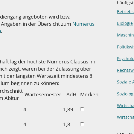
häufigs
Betriebs
udiengang angeboten wird bzw.
le Angaben in der Übersicht zum
Numerus
Biologie
)
.
Maschi
Politikw
Psycholo
haft lag der höchste Numerus Clausus im
eich zeigt, waren bei der Zulassung über
Rechtsw
it der längsten Wartezeit mindestens 8
Soziale 
dium beginnen zu können:
rchschnitt
Soziolog
Wartesemester
AdH
Merken
m Abitur
Wirtscha
3
4
1,89
Wirtsch
1
4
1,8