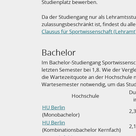
Studienplatz bewerben.
Da der Studiengang nur als Lehramtsst
zulassungsbeschränkt ist, findest du al
Clausus für Sportwissenschaft (Lehramt
Bachelor
Im Bachelor-Studiengang Sportwissensc
letzten Semester bei 1,8. Wie der Vergl
die Wartezeitquote an der Hochschule m
Wartesemester notwendig, um das Stu
Du
Hochschule
i
HU Berlin
2,
(Monobachelor)
HU Berlin
2,
(Kombinationsbachelor Kernfach)