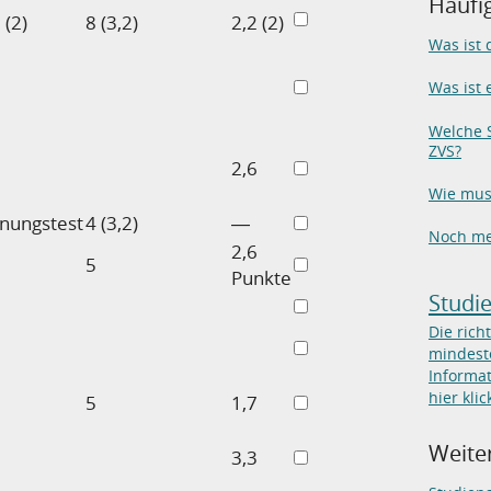
Häufi
 (2)
8 (3,2)
2,2 (2)
Was ist
Was ist 
Welche S
ZVS?
6
2,6
Wie mus
gnungstest
4 (3,2)
―
Noch me
2,6
5
Punkte
Studi
Die rich
mindeste
Informat
hier klic
5
1,7
Weiter
3,3