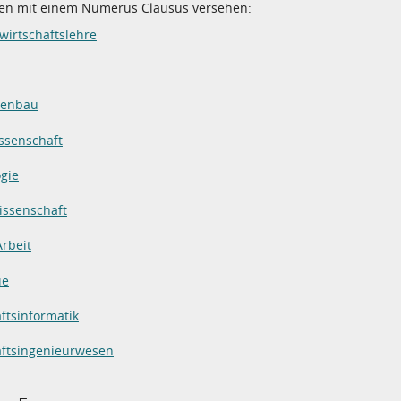
ten mit einem Numerus Clausus versehen:
wirtschaftslehre
nenbau
issenschaft
gie
issenschaft
Arbeit
ie
ftsinformatik
aftsingenieurwesen