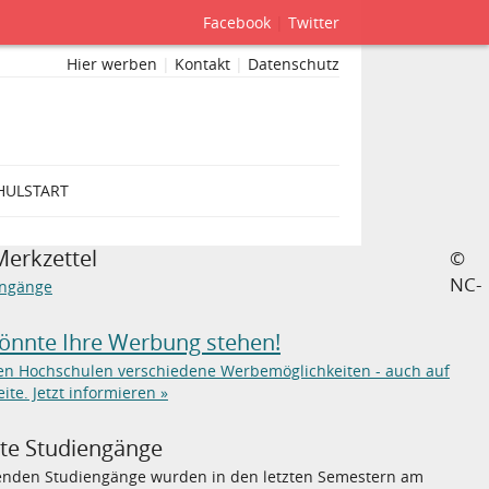
Facebook
|
Twitter
Hier werben
|
Kontakt
|
Datenschutz
HULSTART
Merkzettel
©
NC-
engänge
könnte Ihre Werbung stehen!
ten Hochschulen verschiedene Werbemöglichkeiten - auch auf
eite. Jetzt informieren »
bte Studiengänge
genden Studiengänge wurden in den letzten Semestern am