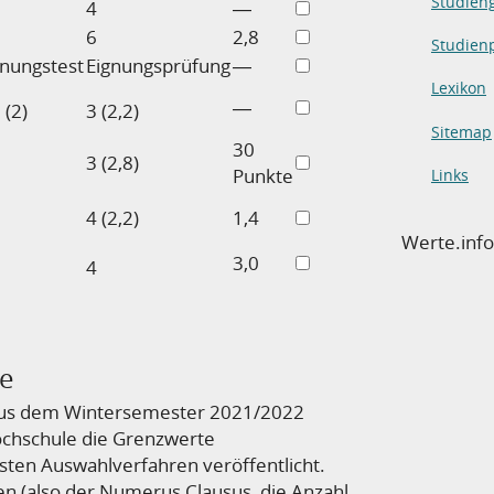
Studien
2
4
―
6
2,8
Studienp
gnungstest
Eignungsprüfung
―
Lexikon
―
 (2)
3 (2,2)
Sitemap
30
3 (2,8)
Punkte
Links
4 (2,2)
1,4
Werte.inf
0
3,0
4
le
aus dem Wintersemester 2021/2022
Hochschule die Grenzwerte
sten Auswahlverfahren veröffentlicht.
en (also der Numerus Clausus, die Anzahl