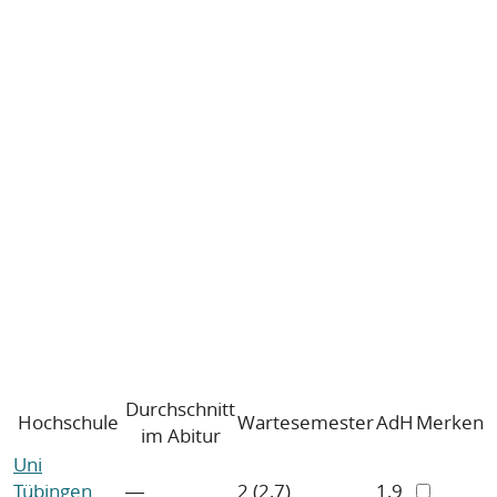
Durchschnitt
Hochschule
Wartesemester
AdH
Merken
im Abitur
Uni
Tübingen
―
2 (2,7)
1,9