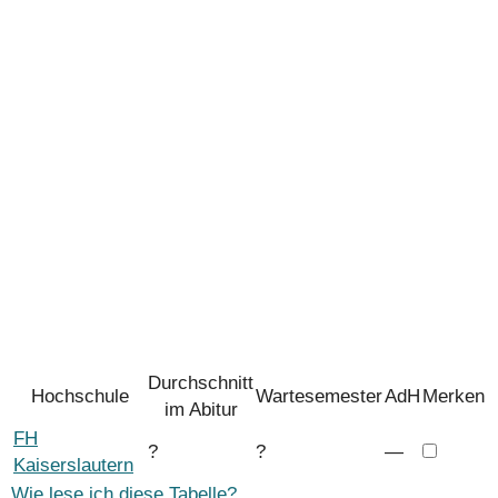
Durchschnitt
Hochschule
Wartesemester
AdH
Merken
im Abitur
FH
?
?
―
Kaiserslautern
Wie lese ich diese Tabelle?