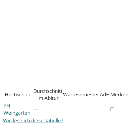
Durchschnitt
Hochschule
Wartesemester
AdH
Merken
im Abitur
PH
―
Weingarten
Wie lese ich diese Tabelle?