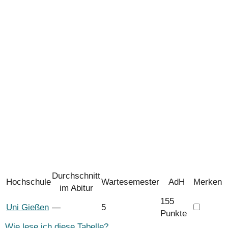
Durchschnitt
Hochschule
Wartesemester
AdH
Merken
im Abitur
155
Uni Gießen
―
5
Punkte
Wie lese ich diese Tabelle?