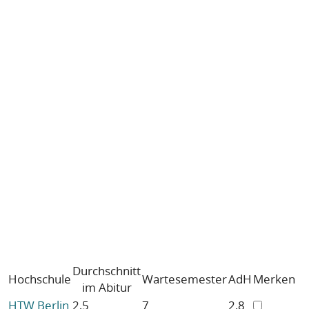
Durchschnitt
Hochschule
Wartesemester
AdH
Merken
im Abitur
HTW Berlin
2,5
7
2,8