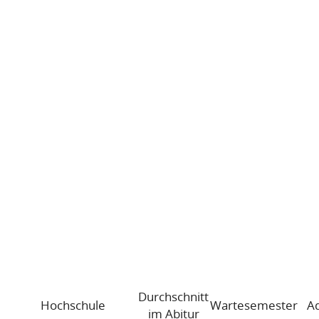
Durchschnitt
Hochschule
Wartesemester
A
im Abitur