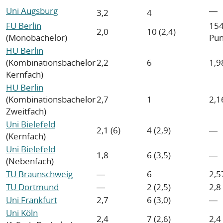
Uni Augsburg
―
3,2
4
FU Berlin
15
2,0
10 (2,4)
(Monobachelor)
Pun
HU Berlin
(Kombinationsbachelor
2,2
6
1,9
Kernfach)
HU Berlin
(Kombinationsbachelor
2,7
1
2,1
Zweitfach)
Uni Bielefeld
2,1 (6)
4 (2,9)
―
(Kernfach)
Uni Bielefeld
1,8
6 (3,5)
―
(Nebenfach)
TU Braunschweig
―
6
2,5
TU Dortmund
―
2 (2,5)
2,8
Uni Frankfurt
2,7
6 (3,0)
―
Uni Köln
2,4
7 (2,6)
2,4