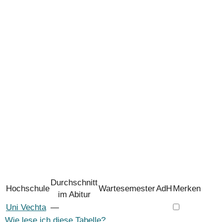
Durchschnitt
Hochschule
Wartesemester
AdH
Merken
im Abitur
Uni Vechta
―
Wie lese ich diese Tabelle?