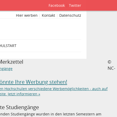
Facebook
|
Twitter
Hier werben
|
Kontakt
|
Datenschutz
HULSTART
Merkzettel
©
NC-
engänge
könnte Ihre Werbung stehen!
ten Hochschulen verschiedene Werbemöglichkeiten - auch auf
eite. Jetzt informieren »
bte Studiengänge
genden Studiengänge wurden in den letzten Semestern am