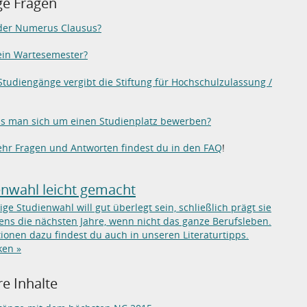
ge Fragen
 der Numerus Clausus?
ein Wartesemester?
tudiengänge vergibt die Stiftung für Hochschulzulassung /
s man sich um einen Studienplatz bewerben?
hr Fragen und Antworten findest du in den FAQ
!
enwahl leicht gemacht
tige Studienwahl will gut überlegt sein, schließlich prägt sie
ns die nächsten Jahre, wenn nicht das ganze Berufsleben.
ionen dazu findest du auch in unseren Literaturtipps.
ken »
e Inhalte