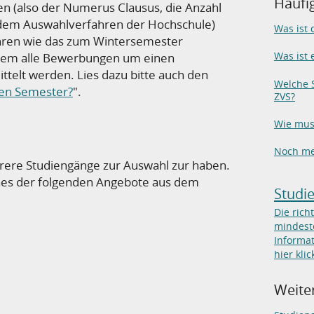
Häufi
en (also der Numerus Clausus, die Anzahl
dem Auswahlverfahren der Hochschule)
Was ist
en wie das zum Wintersemester
Was ist 
dem alle Bewerbungen um einen
ttelt werden. Lies dazu bitte auch den
Welche S
ten Semester?
".
ZVS?
Wie mus
Noch me
ehrere Studiengänge zur Auswahl zur haben.
 eines der folgenden Angebote aus dem
Studi
Die rich
mindeste
Informat
hier klic
Weiter