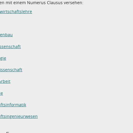
ten mit einem Numerus Clausus versehen:
wirtschaftslehre
nenbau
issenschaft
gie
issenschaft
Arbeit
ie
ftsinformatik
aftsingenieurwesen