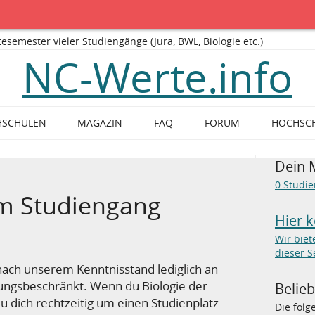
mester vieler Studiengänge (Jura, BWL, Biologie etc.)
NC-Werte.info
HSCHULEN
MAGAZIN
FAQ
FORUM
HOCHSC
Dein 
0
Studi
m Studiengang
Hier 
Wir bie
dieser S
 nach unserem Kenntnisstand lediglich an
sungsbeschränkt. Wenn du Biologie der
Belie
u dich rechtzeitig um einen Studienplatz
Die fol