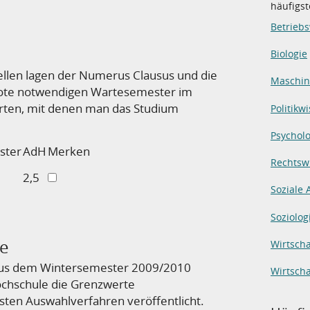
häufigs
Betriebs
Biologie
ellen lagen der Numerus Clausus und die
Maschi
quote notwendigen Wartesemester im
rten, mit denen man das Studium
Politikw
Psycholo
ster
AdH
Merken
Rechtsw
2,5
Soziale 
Soziolog
le
Wirtscha
aus dem Wintersemester 2009/2010
Wirtsch
Hochschule die Grenzwerte
sten Auswahlverfahren veröffentlicht.