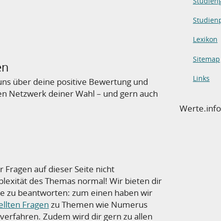
Studien
Studienp
Lexikon
Sitemap
en
Links
r uns über deine positive Bewertung und
en Netzwerk deiner Wahl – und gern auch
Werte.inf
r Fragen auf dieser Seite nicht
plexität des Themas normal! Wir bieten dir
ge zu beantworten: zum einen haben wir
ellten Fragen
zu Themen wie Numerus
erfahren. Zudem wird dir gern zu allen