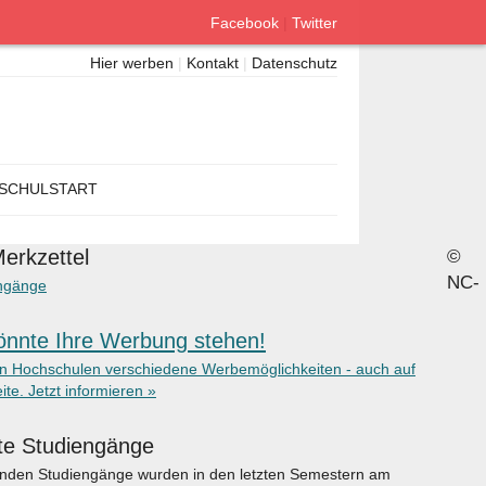
Facebook
|
Twitter
Hier werben
|
Kontakt
|
Datenschutz
SCHULSTART
erkzettel
©
NC-
ngänge
önnte Ihre Werbung stehen!
en Hochschulen verschiedene Werbemöglichkeiten - auch auf
ite. Jetzt informieren »
te Studiengänge
enden Studiengänge wurden in den letzten Semestern am