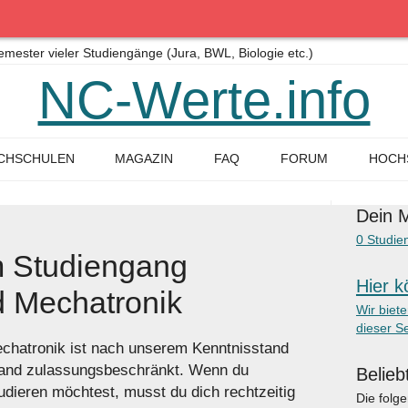
ster vieler Studiengänge (Jura, BWL, Biologie etc.)
NC-Werte.info
CHSCHULEN
MAGAZIN
FAQ
FORUM
HOCH
Dein M
0
Studie
 Studiengang
Hier k
d Mechatronik
Wir biet
dieser Se
chatronik ist nach unserem Kenntnisstand
hland zulassungsbeschränkt. Wenn du
Belieb
dieren möchtest, musst du dich rechtzeitig
Die folg