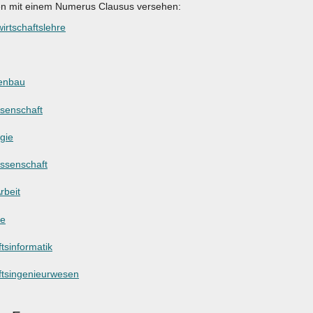
en mit einem Numerus Clausus versehen:
irtschaftslehre
enbau
ssenschaft
gie
ssenschaft
rbeit
ie
tsinformatik
ftsingenieurwesen