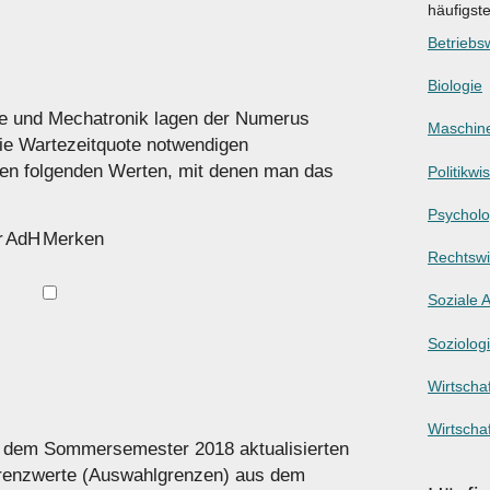
häufigst
Betriebsw
Biologie
e und Mechatronik lagen der Numerus
Maschin
die Wartezeitquote notwendigen
den folgenden Werten, mit denen man das
Politikwi
Psycholo
r
AdH
Merken
Rechtswi
Soziale A
Soziolog
Wirtschaf
Wirtscha
s dem Sommersemester 2018 aktualisierten
Grenzwerte (Auswahlgrenzen) aus dem