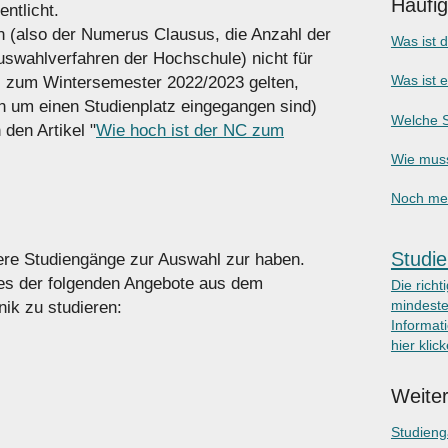
Häufi
ntlicht.
n (also der Numerus Clausus, die Anzahl der
Was ist 
uswahlverfahren der Hochschule)
nicht
für
Was ist 
zum Wintersemester 2022/2023 gelten,
 um einen Studienplatz eingegangen sind)
Welche S
 den Artikel "
Wie hoch ist der NC zum
Wie muss
Noch meh
Studie
hrere Studiengänge zur Auswahl zur haben.
eines der folgenden Angebote aus dem
Die richt
mindeste
ik zu studieren:
Informati
hier klic
Weiter
Studien