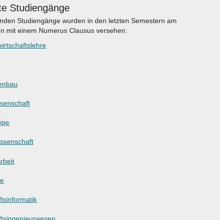
te Studiengänge
enden Studiengänge wurden in den letzten Semestern am
en mit einem Numerus Clausus versehen:
irtschaftslehre
enbau
ssenschaft
gie
ssenschaft
rbeit
ie
tsinformatik
ftsingenieurwesen