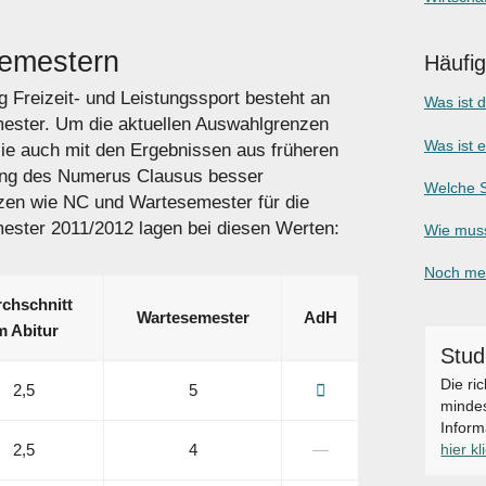
Semestern
Häufi
 Freizeit- und Leistungssport besteht an
Was ist 
emester. Um die aktuellen Auswahlgrenzen
Was ist 
sie auch mit den Ergebnissen aus früheren
ung des Numerus Clausus besser
Welche S
zen wie NC und Wartesemester für die
ster 2011/2012 lagen bei diesen Werten:
Wie muss
Noch meh
chschnitt
Warte­semester
AdH
m Abitur
Stud
Die ri
2,5
5
mindes
Inform
hier kl
2,5
4
―