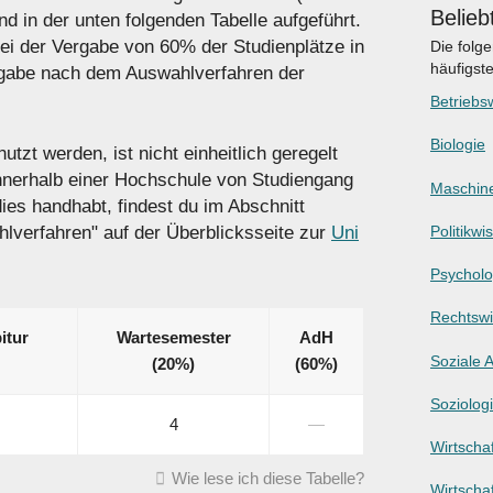
Belieb
 in der unten folgenden Tabelle aufgeführt.
ei der Vergabe von 60% der Studienplätze in
Die folg
häufigst
ergabe nach dem Auswahlverfahren der
Betriebsw
Biologie
tzt werden, ist nicht einheitlich geregelt
innerhalb einer Hochschule von Studiengang
Maschin
es handhabt, findest du im Abschnitt
Politikwi
hlverfahren" auf der Überblicksseite zur
Uni
Psycholo
Rechtswi
itur
Wartesemester
AdH
Soziale A
(20%)
(60%)
Soziolog
4
―
Wirtschaf
Wie lese ich diese Tabelle?
Wirtscha