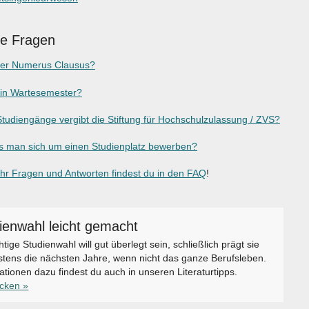
ge Fragen
der Numerus Clausus?
ein Wartesemester?
tudiengänge vergibt die Stiftung für Hochschulzulassung / ZVS?
 man sich um einen Studienplatz bewerben?
r Fragen und Antworten findest du in den FAQ
!
ienwahl leicht gemacht
chtige Studienwahl will gut überlegt sein, schließlich prägt sie
tens die nächsten Jahre, wenn nicht das ganze Berufsleben.
ationen dazu findest du auch in unseren Literaturtipps.
icken »