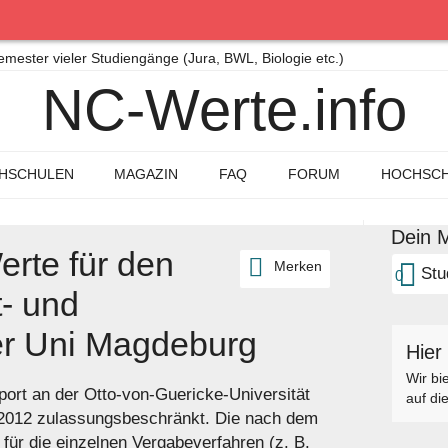
ster vieler Studiengänge (Jura, BWL, Biologie etc.)
NC-Werte.info
HSCHULEN
MAGAZIN
FAQ
FORUM
HOCHSCH
Dein M
rte für den
Merken
Stu
0
t- und
er Uni Magdeburg
Hier
Wir bi
port an der Otto-von-Guericke-Universität
auf di
2012 zulassungsbeschränkt. Die nach dem
für die einzelnen Vergabeverfahren (z. B.