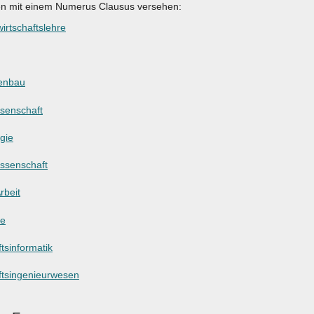
en mit einem Numerus Clausus versehen:
irtschaftslehre
enbau
ssenschaft
gie
ssenschaft
rbeit
ie
tsinformatik
ftsingenieurwesen