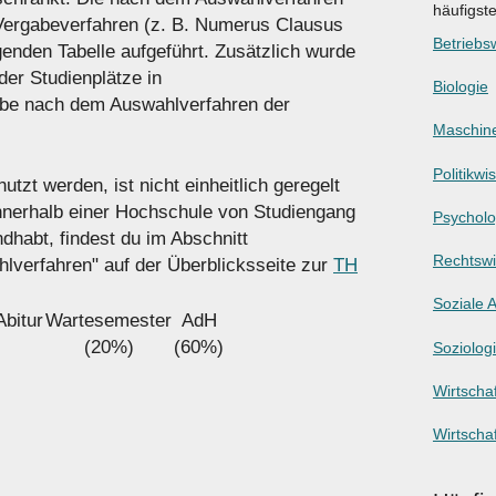
häufigst
 Vergabeverfahren (z. B. Numerus Clausus
Betriebsw
genden Tabelle aufgeführt. Zusätzlich wurde
er Studienplätze in
Biologie
abe nach dem Auswahlverfahren der
Maschin
Politikwi
tzt werden, ist nicht einheitlich geregelt
innerhalb einer Hochschule von Studiengang
Psycholo
dhabt, findest du im Abschnitt
Rechtswi
hlverfahren" auf der Überblicksseite zur
TH
Soziale A
Abitur
Wartesemester
AdH
(20%)
(60%)
Soziolog
Wirtschaf
Wirtscha