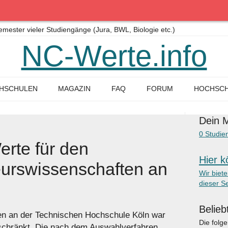
ster vieler Studiengänge (Jura, BWL, Biologie etc.)
NC-Werte.info
HSCHULEN
MAGAZIN
FAQ
FORUM
HOCHSCH
Dein M
0
Studie
rte für den
Hier k
eurswissenschaften an
Wir biet
dieser Se
Belieb
en an der Technischen Hochschule Köln war
Die folg
hränkt. Die nach dem Auswahlverfahren