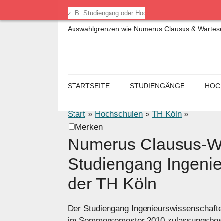
Auswahlgrenzen wie Numerus Clausus & Warteseme
STARTSEITE
STUDIENGÄNGE
HOC
Start
»
Hochschulen
»
TH Köln
»
Merken
Numerus Clausus-We
Studiengang Ingeni
der TH Köln
Der Studiengang Ingenieurswissenschaft
im Sommersemester 2010 zulassungsbesc