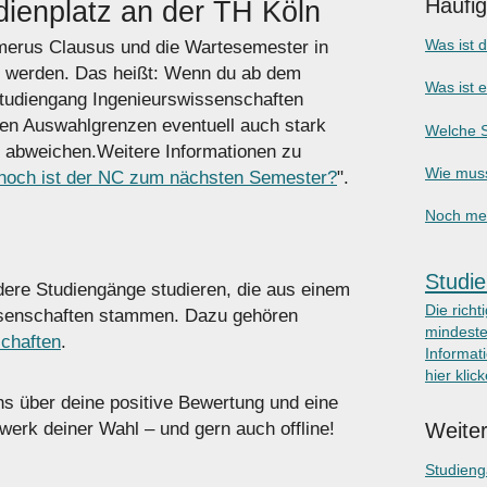
Häufi
ienplatz an der TH Köln
Was ist 
umerus Clausus und die Wartesemester in
t werden. Das heißt: Wenn du ab dem
Was ist 
tudiengang Ingenieurswissenschaften
lten Auswahlgrenzen eventuell auch stark
Welche S
 abweichen.Weitere Informationen zu
Wie muss
hoch ist der NC zum nächsten Semester?
".
Noch meh
Studie
ere Studiengänge studieren, die aus einem
Die richt
ssenschaften stammen. Dazu gehören
mindeste
chaften
.
Informati
hier klic
uns über deine positive Bewertung und eine
Weiter
erk deiner Wahl – und gern auch offline!
Studien