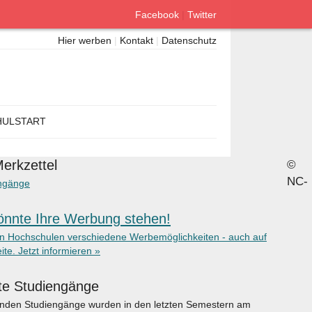
Facebook
|
Twitter
Hier werben
|
Kontakt
|
Datenschutz
ULSTART
erkzettel
©
NC-
ngänge
önnte Ihre Werbung stehen!
en Hochschulen verschiedene Werbemöglichkeiten - auch auf
ite. Jetzt informieren »
te Studiengänge
enden Studiengänge wurden in den letzten Semestern am