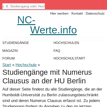
|
Hier werben
|
Kontakt
|
Datenschutz
NC-
Werte.info
STUDIENGÄNGE
HOCHSCHULEN
MAGAZIN
FAQ
FORUM
HOCHSCHULSTART
Start
»
Hochschule
»
Studiengänge mit Numerus
Clausus an der HU Berlin
Auf dieser Seite findest du alle Studiengänge, die an der
Humboldt-Universität zu Berlin zulassungsbeschränkt
sind und deren Numerus Clausus erfasst ist. Zu jedem
Studiengang findest du Angaben zu den im letzten