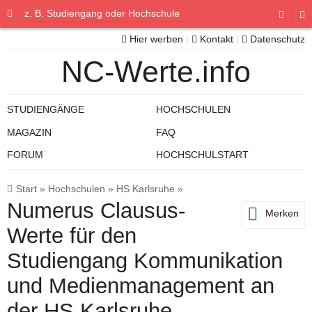
|
Hier werben
|
Kontakt
|
Datenschutz
NC-Werte.info
STUDIENGÄNGE
HOCHSCHULEN
MAGAZIN
FAQ
FORUM
HOCHSCHULSTART
Start
»
Hochschulen
»
HS Karlsruhe
»
Numerus Clausus-
Merken
Werte für den
Studiengang Kommunikation
und Medienmanagement an
der HS Karlsruhe