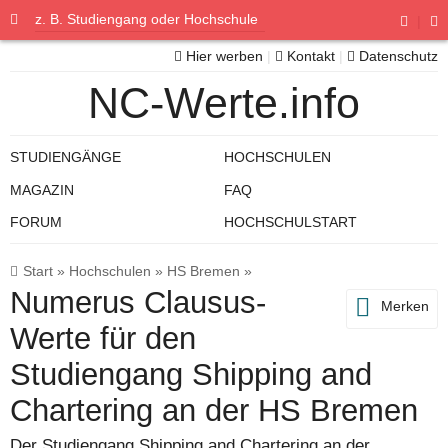
|
Hier werben
|
Kontakt
|
Datenschutz
NC-Werte.info
STUDIENGÄNGE
HOCHSCHULEN
MAGAZIN
FAQ
FORUM
HOCHSCHULSTART
Start
»
Hochschulen
»
HS Bremen
»
Numerus Clausus-
Merken
Werte für den
Studiengang Shipping and
Chartering an der HS Bremen
Der Studiengang Shipping and Chartering an der