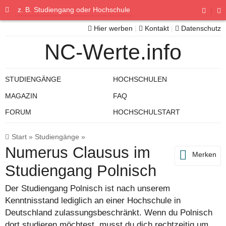
|
Hier werben
|
Kontakt
|
Datenschutz
NC-Werte.info
STUDIENGÄNGE
HOCHSCHULEN
MAGAZIN
FAQ
FORUM
HOCHSCHULSTART
Start
»
Studiengänge
»
Numerus Clausus im
Merken
Studiengang Polnisch
Der Studiengang Polnisch ist nach unserem
Kenntnisstand lediglich an einer Hochschule in
Deutschland zulassungsbeschränkt. Wenn du Polnisch
dort studieren möchtest, musst du dich rechtzeitig um