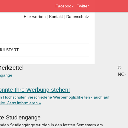
Facebook
|
Twitter
Hier werben
|
Kontakt
|
Datenschutz
ULSTART
erkzettel
©
NC-
ngänge
önnte Ihre Werbung stehen!
en Hochschulen verschiedene Werbemöglichkeiten - auch auf
ite. Jetzt informieren »
te Studiengänge
enden Studiengänge wurden in den letzten Semestern am