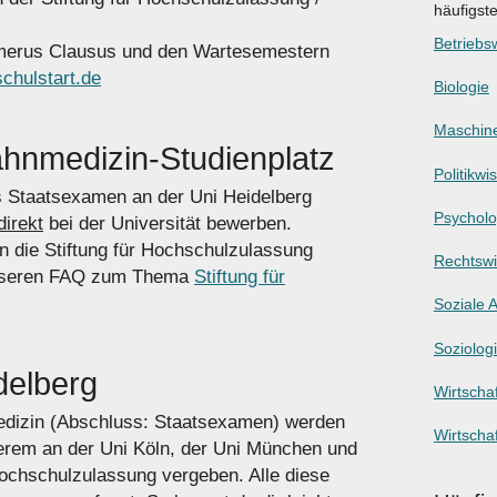
häufigst
Betriebsw
umerus Clausus und den Wartesemestern
chulstart.de
Biologie
Maschin
hnmedizin-Studienplatz
Politikwi
 Staatsexamen an der Uni Heidelberg
Psycholo
direkt
bei der Universität bewerben.
 die Stiftung für Hochschulzulassung
Rechtswi
 unseren FAQ zum Thema
Stiftung für
Soziale A
Soziolog
delberg
Wirtschaf
edizin (Abschluss: Staatsexamen) werden
Wirtscha
erem an der Uni Köln, der Uni München und
ochschulzulassung vergeben. Alle diese