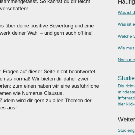
Häufi
sammengefasst. So kannst du dir leicht
verschaffen!
Was ist 
Was ist 
uns über deine positive Bewertung und eine
erk deiner Wahl – und gern auch offline!
Welche S
Wie muss
Noch meh
r Fragen auf dieser Seite nicht beantwortet
Studie
hemas normal! Wir bieten dir daher zwei
rten: zum einen haben wir eine ausführliche
Die richt
mindeste
emen wie Numerus Clausus,
Informati
Zudem wird dir gern zu allen Themen der
hier klic
 es aus!
Weiter
Studien