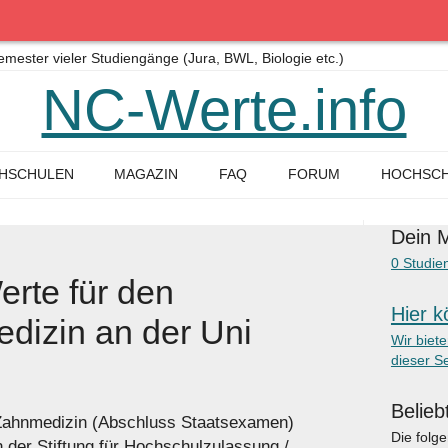
ster vieler Studiengänge (Jura, BWL, Biologie etc.)
NC-Werte.info
HSCHULEN
MAGAZIN
FAQ
FORUM
HOCHSCH
Dein M
0
Studie
rte für den
Hier k
dizin an der Uni
Wir biet
dieser Se
Belieb
 Zahnmedizin (Abschluss Staatsexamen)
Die folg
der Stiftung für Hochschulzulassung /