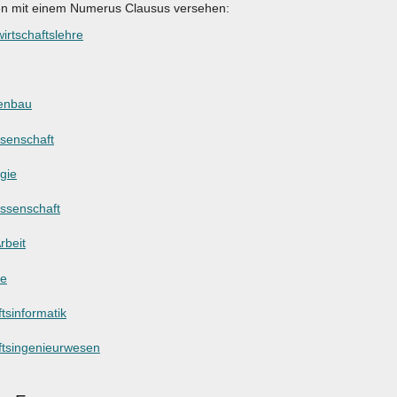
en mit einem Numerus Clausus versehen:
irtschaftslehre
enbau
ssenschaft
gie
ssenschaft
rbeit
ie
tsinformatik
ftsingenieurwesen