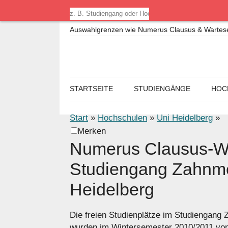
Auswahlgrenzen wie Numerus Clausus & Warteseme
STARTSEITE
STUDIENGÄNGE
HOC
Start
»
Hochschulen
»
Uni Heidelberg
»
Merken
Numerus Clausus-We
Studiengang Zahnme
Heidelberg
Die freien Studienplätze im Studiengang
wurden im Wintersemester 2010/2011 von 